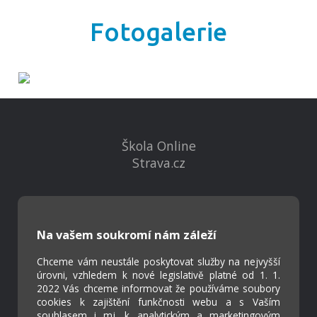
Fotogalerie
Škola Online
Strava.cz
Kontakty
Projekty
Na vašem soukromí nám záleží
Virtuální prohlídka
Chceme vám neustále poskytovat služby na nejvyšší
úrovni, vzhledem k nové legislativě platné od 1. 1.
Cookies
2022 Vás chceme informovat že používáme soubory
cookies k zajištění funkčnosti webu a s Vaším
Přístupnost
souhlasem i mj. k analytickým a marketingovým