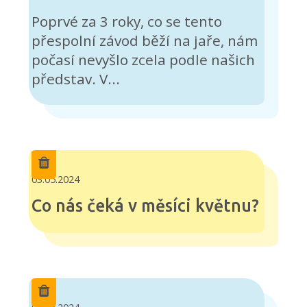
Poprvé za 3 roky, co se tento
přespolní závod běží na jaře, nám
počasí nevyšlo zcela podle našich
představ. V...
03.05.2024
Co nás čeká v měsíci květnu?
02.05.2024