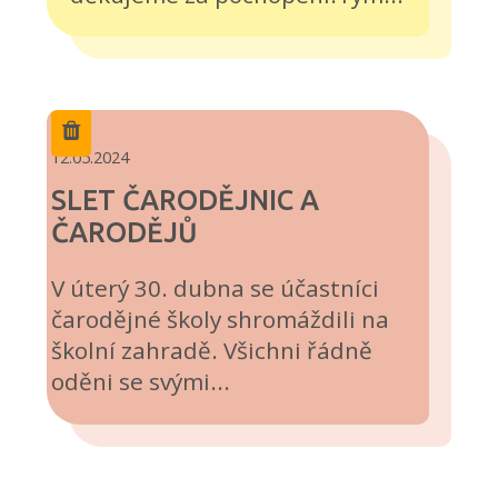
12.05.2024
SLET ČARODĚJNIC A
ČARODĚJŮ
V úterý 30. dubna se účastníci
čarodějné školy shromáždili na
školní zahradě. Všichni řádně
oděni se svými...