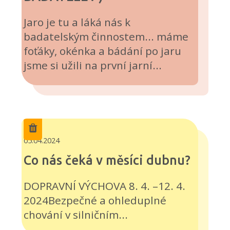
Jaro je tu a láká nás k
badatelským činnostem... máme
foťáky, okénka a bádání po jaru
jsme si užili na první jarní...
05.04.2024
Co nás čeká v měsíci dubnu?
DOPRAVNÍ VÝCHOVA 8. 4. –12. 4.
2024Bezpečné a ohleduplné
chování v silničním...