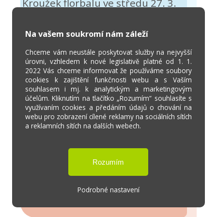
Kroužek florbalu ve středu 27. 3.
2024 odpadá. Děkujeme za
pochopení
Na vašem soukromí nám záleží
Chceme vám neustále poskytovat služby na nejvyšší
úrovni, vzhledem k nové legislativě platné od 1. 1.
2022 Vás chceme informovat že používáme soubory
cookies k zajištění funkčnosti webu a s Vaším
souhlasem i mj. k analytickým a marketingovým
účelům. Kliknutím na tlačítko „Rozumím“ souhlasíte s
23.03.2024
využívaním cookies a předáním údajů o chování na
webu pro zobrazení cílené reklamy na sociálních sítích
POHÁDKOVÁ NOC S
a reklamních sítích na dalších webech.
ANDERSENEM
Naše škola se zapojila do
mezinárodní akce Noc s
Andersenem. Co to je? No přece
Podrobné nastavení
nocování ve škole :-) Pohádkové...