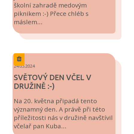
školní zahradě medovým
piknikem :-) Přece chléb s
máslem...
24.05.2024
SVĚTOVÝ DEN VČEL V
DRUŽINĚ :-)
Na 20. května připadá tento
významný den. A právě při této
příležitosti nás v družině navštívil
včelař pan Kuba...