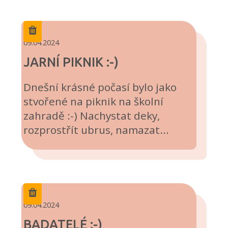
09.04.2024
JARNÍ PIKNIK :-)
Dnešní krásné počasí bylo jako
stvořené na piknik na školní
zahradě :-) Nachystat deky,
rozprostřít ubrus, namazat...
09.04.2024
BADATELÉ :-)