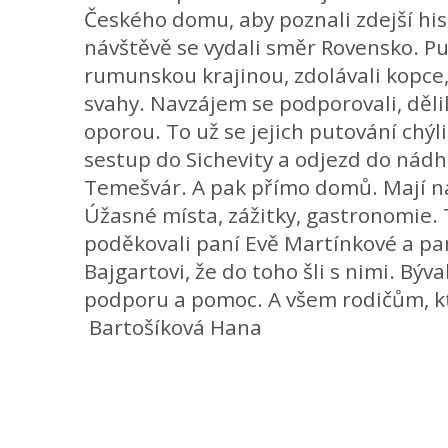
Českého domu, aby poznali zdejší his
návštěvě se vydali směr Rovensko. P
rumunskou krajinou, zdolávali kopce,
svahy. Navzájem se podporovali, dělili o
oporou. To už se jejich putování chýli
sestup do Sichevity a odjezd do ná
Temešvár. A pak přímo domů. Mají n
Úžasné místa, zážitky, gastronomie. 
poděkovali paní Evě Martínkové a p
Bajgartovi, že do toho šli s nimi. Býv
podporu a pomoc. A všem rodičům, kt
Bartošíková Hana