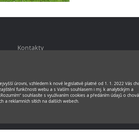
Kontakty
Projekty
Virtuální prohlídka
vyšší úrovni, vzhledem k nové legislativě platné od 1. 1. 2022 Vás c
jištění funkčnosti webu a s Vaším souhlasem i mj. k analytickým a
 „Rozumím“ souhlasíte s využívaním cookies a předáním údajů o chov
ích a reklamních sítích na dalších webech.
rožská Lhota