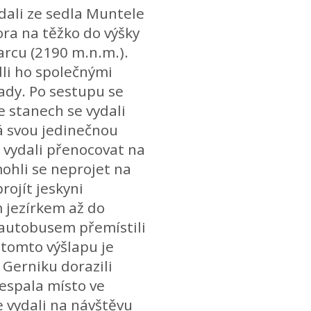
dali ze sedla Muntele
ra na těžko do výšky
arcu (2190 m.n.m.).
dli ho společnými
ady. Po sestupu se
e stanech se vydali
má svou jedinečnou
 vydali přenocovat na
ohli se neprojet na
rojít jeskyni
 jezírkem až do
 autobusem přemístili
 tomto výšlapu je
 Gerniku dorazili
řespala místo ve
e vydali na návštěvu