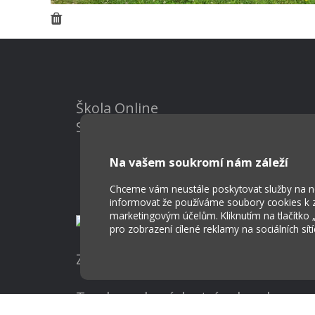
Škola Online
Strava.cz
Na vašem soukromí nám záleží
Chceme vám neustále poskytovat služby na nej
informovat že používáme soubory cookies k za
marketingovým účelům. Kliknutím na tlačítko
pro zobrazení cílené reklamy na sociálních sít
Základní škola a Mateřská škola Ost
Tvorba webových stránek weboa.cz