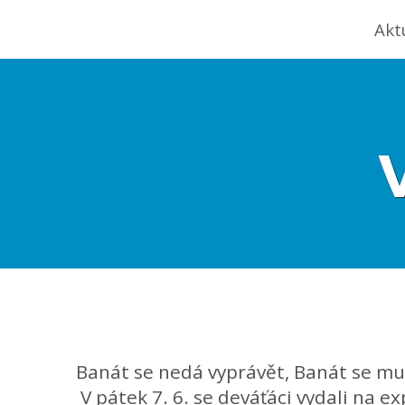
Akt
Banát se nedá vyprávět, Banát se mus
V pátek 7. 6. se deváťáci vydali na e