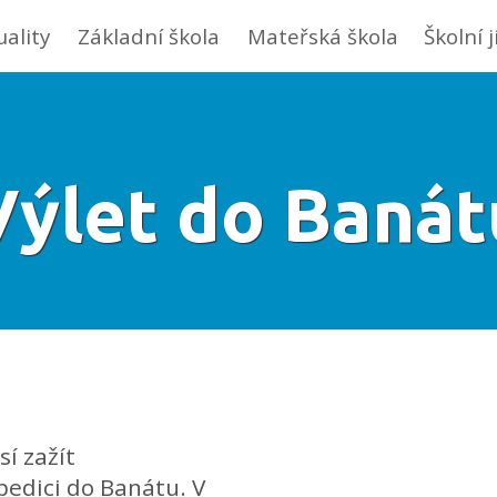
uality
Základní škola
Mateřská škola
Školní 
Výlet do Banát
í zažít
xpedici do Banátu. V