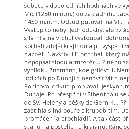
sobotu v dopoledních hodinách ve vy
Mic (1250 m.n.m.) do základního tábo
1450 m.n.m. Odtud putovali na VF. T
Výstup to nebyl jednoduchý, ale zvlá
silami a na vrchol vystoupali dohrom
kochali zdejší krajinou a po vyspání v
nazpět. Navštívili Eibenthal, který 
nepopsatelnou atmosféru. Z něho se
vyhlídku Znamana, kde grilovali. Nem
loďkách po Dunaji a nenavštívit a nep
Ponicova, odkud proplavali jeskynním
Dunaje. Po přespání v Eibenthalu se
do Sv. Heleny a pěšky do Gerniku. Při
zastihla silná bouře s krupobitím. Do
promáčení a prochladlí. A tak část p
stanu na postelích u krajanů. Ráno s