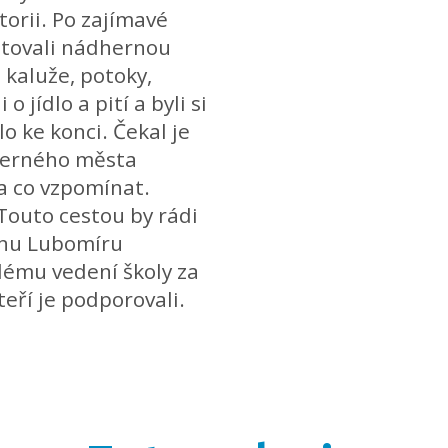
torii. Po zajímavé
utovali nádhernou
 kaluže, potoky,
 jídlo a pití a byli si
lo ke konci. Čekal je
dherného města
a co vzpomínat.
Touto cestou by rádi
anu Lubomíru
alému vedení školy za
eří je podporovali.