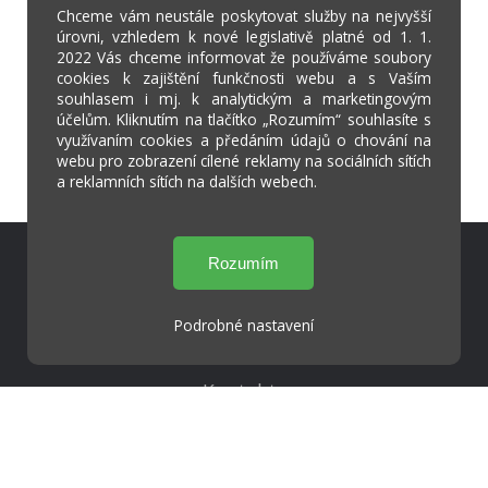
Chceme vám neustále poskytovat služby na nejvyšší
úrovni, vzhledem k nové legislativě platné od 1. 1.
2022 Vás chceme informovat že používáme soubory
cookies k zajištění funkčnosti webu a s Vaším
souhlasem i mj. k analytickým a marketingovým
účelům. Kliknutím na tlačítko „Rozumím“ souhlasíte s
využívaním cookies a předáním údajů o chování na
webu pro zobrazení cílené reklamy na sociálních sítích
a reklamních sítích na dalších webech.
Škola Online
Strava.cz
Podrobné nastavení
Kontakty
Projekty
Virtuální prohlídka