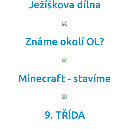
Ježíškova dílna
Známe okolí OL?
Minecraft - stavíme
9. TŘÍDA