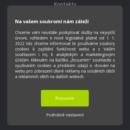
Kontakty
Projekty
Virtuální prohlídka
Na vašem soukromí nám záleží
Chceme vám neustále poskytovat služby na nejvyšší
Cookies
úrovni, vzhledem k nové legislativě platné od 1. 1.
Přístupnost
2022 Vás chceme informovat že používáme soubory
cookies k zajištění funkčnosti webu a s Vaším
Přihlášení
souhlasem i mj. k analytickým a marketingovým
účelům. Kliknutím na tlačítko „Rozumím“ souhlasíte s
využívaním cookies a předáním údajů o chování na
webu pro zobrazení cílené reklamy na sociálních sítích
a reklamních sítích na dalších webech.
Základní škola a Mateřská škola Ostrožská
Lhota
Tvorba webových stránek weboa.cz
Podrobné nastavení