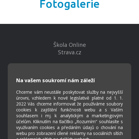
Fotogalerie
Škola Online
Strava.cz
Kontakty
Projekty
Na vašem soukromí nám záleží
Virtuální prohlídka
Chceme vám neustále poskytovat služby na nejvyšší
úrovni, vzhledem k nové legislativě platné od 1. 1.
2022 Vás chceme informovat že používáme soubory
Cookies
cookies k zajištění funkčnosti webu a s Vaším
Přístupnost
souhlasem i mj. k analytickým a marketingovým
Přihlášení
účelům. Kliknutím na tlačítko „Rozumím“ souhlasíte s
využívaním cookies a předáním údajů o chování na
webu pro zobrazení cílené reklamy na sociálních sítích