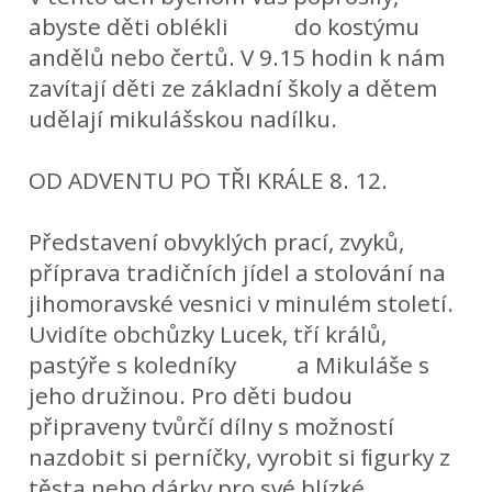
abyste děti oblékli do kostýmu
andělů nebo čertů. V 9.15 hodin k nám
zavítají děti ze základní školy a dětem
udělají mikulášskou nadílku.
OD ADVENTU PO TŘI KRÁLE 8. 12.
Představení obvyklých prací, zvyků,
příprava tradičních jídel a stolování na
jihomoravské vesnici v minulém století.
Uvidíte obchůzky Lucek, tří králů,
pastýře s koledníky a Mikuláše s
jeho družinou. Pro děti budou
připraveny tvůrčí dílny s možností
nazdobit si perníčky, vyrobit si ﬁgurky z
těsta nebo dárky pro své blízké.