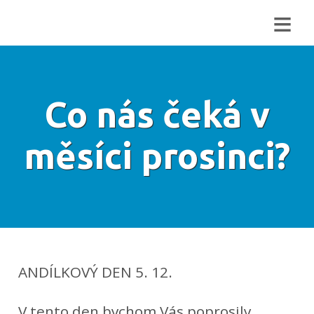
≡
Co nás čeká v
měsíci prosinci?
ANDÍLKOVÝ DEN 5. 12.
V tento den bychom Vás poprosily,