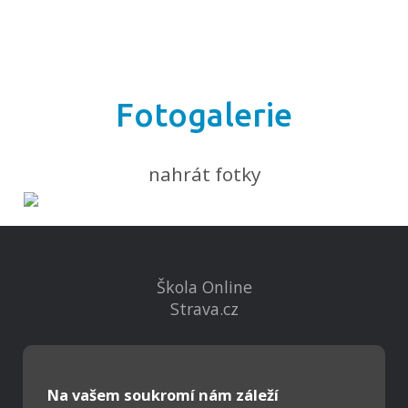
Fotogalerie
nahrát fotky
Škola Online
Strava.cz
Kontakty
Projekty
Na vašem soukromí nám záleží