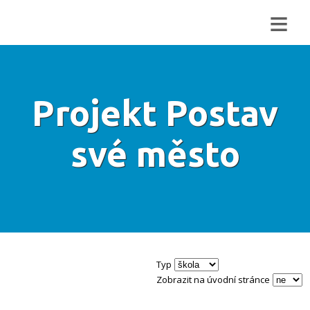
≡
Projekt Postav
své město
Typ
Zobrazit na úvodní stránce