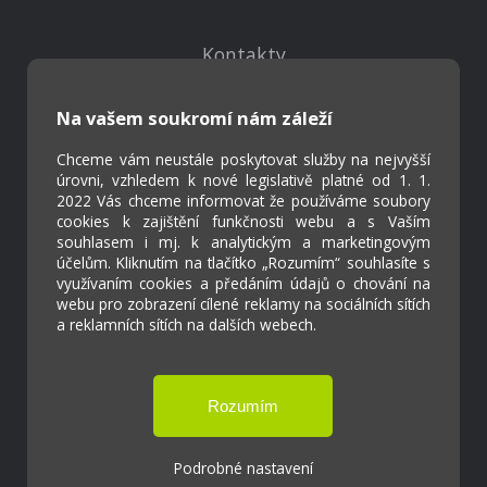
Kontakty
Projekty
Virtuální prohlídka
Na vašem soukromí nám záleží
Chceme vám neustále poskytovat služby na nejvyšší
Cookies
úrovni, vzhledem k nové legislativě platné od 1. 1.
Přístupnost
2022 Vás chceme informovat že používáme soubory
cookies k zajištění funkčnosti webu a s Vaším
Přihlášení
souhlasem i mj. k analytickým a marketingovým
účelům. Kliknutím na tlačítko „Rozumím“ souhlasíte s
využívaním cookies a předáním údajů o chování na
webu pro zobrazení cílené reklamy na sociálních sítích
a reklamních sítích na dalších webech.
Základní škola a Mateřská škola Ostrožská
Lhota
Tvorba webových stránek weboa.cz
Podrobné nastavení