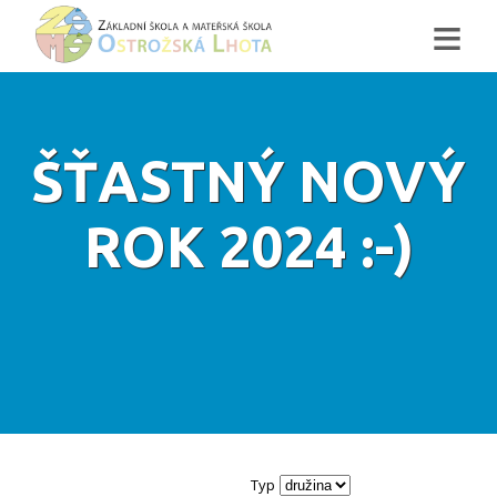
≡
ŠŤASTNÝ NOVÝ
ROK 2024 :-)
Typ