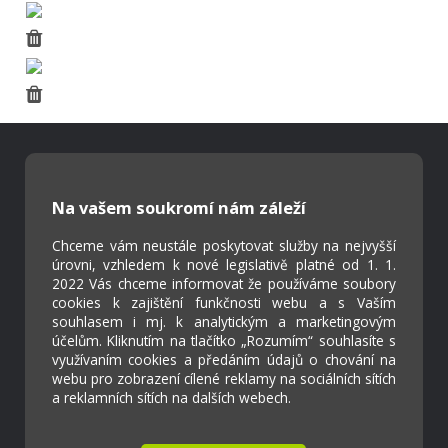
Škola Online
Na vašem soukromí nám záleží
Strava.cz
Chceme vám neustále poskytovat služby na nejvyšší
úrovni, vzhledem k nové legislativě platné od 1. 1.
Kontakty
2022 Vás chceme informovat že používáme soubory
Projekty
cookies k zajištění funkčnosti webu a s Vaším
souhlasem i mj. k analytickým a marketingovým
Virtuální prohlídka
účelům. Kliknutím na tlačítko „Rozumím“ souhlasíte s
využívaním cookies a předáním údajů o chování na
webu pro zobrazení cílené reklamy na sociálních sítích
Cookies
a reklamních sítích na dalších webech.
Přístupnost
Přihlášení