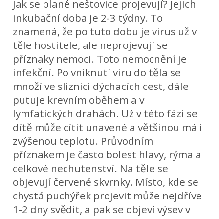
Jak se plané neštovice projevují? Jejich
inkubační doba je 2-3 týdny. To
znamená, že po tuto dobu je virus už v
těle hostitele, ale neprojevují se
příznaky nemoci. Toto nemocnění je
infekční. Po vniknutí viru do těla se
množí ve sliznici dýchacích cest, dále
putuje krevním oběhem a v
lymfatických drahách. Už v této fázi se
dítě může cítit unavené a většinou má i
zvýšenou teplotu. Průvodním
příznakem je často bolest hlavy, rýma a
celkové nechutenství. Na těle se
objevují červené skvrnky. Místo, kde se
chystá puchýřek projevit může nejdříve
1-2 dny svědit, a pak se objeví výsev v