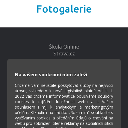
Fotogalerie
Škola Online
Strava.cz
Kontakty
Na vašem soukromí nám záleží
Projekty
Virtuální prohlídka
Chceme vám neustále poskytovat služby na nejvyšší
úrovni, vzhledem k nové legislativě platné od 1. 1.
2022 Vás chceme informovat že používáme soubory
cookies k zajištění funkčnosti webu a s Vaším
Cookies
souhlasem i mj. k analytickým a marketingovým
Přístupnost
účelům. Kliknutím na tlačítko „Rozumím“ souhlasíte s
Přihlášení
využívaním cookies a předáním údajů o chování na
webu pro zobrazení cílené reklamy na sociálních sítích