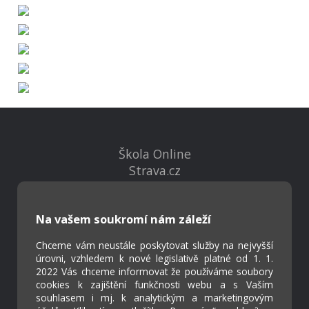
Škola Online
Strava.cz
Kontakty
Na vašem soukromí nám záleží
Projekty
Chceme vám neustále poskytovat služby na nejvyšší
Virtuální prohlídka
úrovni, vzhledem k nové legislativě platné od 1. 1.
2022 Vás chceme informovat že používáme soubory
cookies k zajištění funkčnosti webu a s Vaším
Cookies
souhlasem i mj. k analytickým a marketingovým
Přístupnost