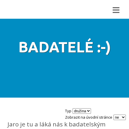
≡
BADATELÉ :-)
Typ
Zobrazit na úvodní stránce
Jaro je tu a láká nás k badatelským