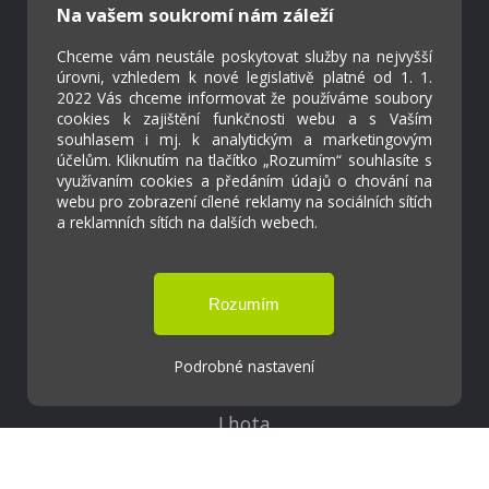
Škola Online
Na vašem soukromí nám záleží
Strava.cz
Chceme vám neustále poskytovat služby na nejvyšší
úrovni, vzhledem k nové legislativě platné od 1. 1.
Kontakty
2022 Vás chceme informovat že používáme soubory
cookies k zajištění funkčnosti webu a s Vaším
Projekty
souhlasem i mj. k analytickým a marketingovým
Virtuální prohlídka
účelům. Kliknutím na tlačítko „Rozumím“ souhlasíte s
využívaním cookies a předáním údajů o chování na
webu pro zobrazení cílené reklamy na sociálních sítích
Cookies
a reklamních sítích na dalších webech.
Přístupnost
Přihlášení
Podrobné nastavení
Základní škola a Mateřská škola Ostrožská
Lhota
Tvorba webových stránek weboa.cz