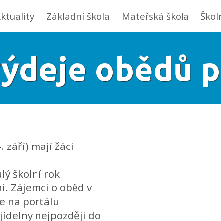
ktuality
Základní škola
Mateřská škola
Škol
výdeje obědů p
 září) mají žáci
ulý školní rok
i. Zájemci o oběd v
ste na portálu
jídelny nejpozději do