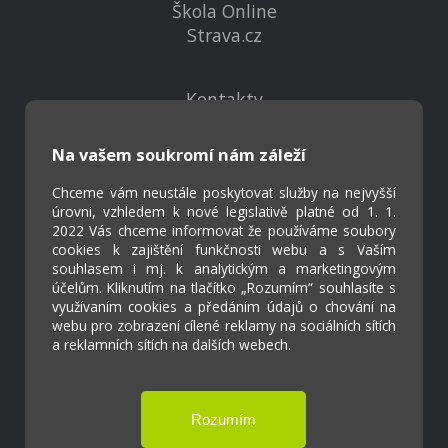
Škola Online
Strava.cz
Kontakty
Projekty
Virtuální prohlídka
Na vašem soukromí nám záleží
Chceme vám neustále poskytovat služby na nejvyšší
Cookies
úrovni, vzhledem k nové legislativě platné od 1. 1.
2022 Vás chceme informovat že používáme soubory
Přístupnost
cookies k zajištění funkčnosti webu a s Vaším
Přihlášení
souhlasem i mj. k analytickým a marketingovým
účelům. Kliknutím na tlačítko „Rozumím“ souhlasíte s
využívaním cookies a předáním údajů o chování na
webu pro zobrazení cílené reklamy na sociálních sítích
a reklamních sítích na dalších webech.
Základní škola a Mateřská škola Ostrožská
Lhota