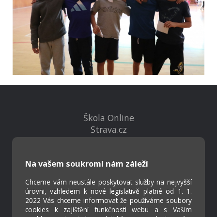
Škola Online
Strava.cz
Kontakty
Na vašem soukromí nám záleží
Projekty
Chceme vám neustále poskytovat služby na nejvyšší
Virtuální prohlídka
úrovni, vzhledem k nové legislativě platné od 1. 1.
2022 Vás chceme informovat že používáme soubory
cookies k zajištění funkčnosti webu a s Vaším
Cookies