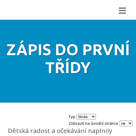
≡
ZÁPIS DO PRVNÍ
TŘÍDY
Typ
Zobrazit na úvodní stránce
Dětská radost a očekávání naplnily