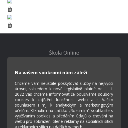
Škola Online
Strava.cz
Na vašem soukromí nám záleží
Kontakty
Chceme vám neustále poskytovat služby na nejvyšší
Projekty
úrovni, vzhledem k nové legislativě platné od 1. 1.
Virtuální prohlídka
2022 Vás chceme informovat že používáme soubory
cookies k zajištění funkčnosti webu a s Vaším
souhlasem i mj. k analytickým a marketingovým
Cookies
účelům. Kliknutím na tlačítko „Rozumím“ souhlasíte s
Přístupnost
využívaním cookies a předáním údajů o chování na
webu pro zobrazení cílené reklamy na sociálních sítích
Přihlášení
a reklamních sítích na dalších webech.