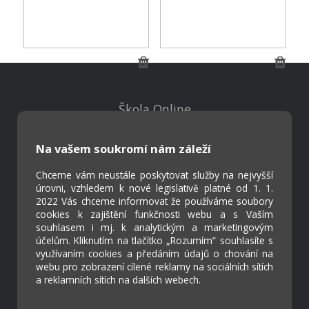
Škola Online
Strava.cz
Na vašem soukromí nám záleží
Kontakty
Chceme vám neustále poskytovat služby na nejvyšší
Projekty
úrovni, vzhledem k nové legislativě platné od 1. 1.
2022 Vás chceme informovat že používáme soubory
Virtuální prohlídka
cookies k zajištění funkčnosti webu a s Vaším
souhlasem i mj. k analytickým a marketingovým
účelům. Kliknutím na tlačítko „Rozumím“ souhlasíte s
Cookies
využívaním cookies a předáním údajů o chování na
Přístupnost
webu pro zobrazení cílené reklamy na sociálních sítích
Přihlášení
a reklamních sítích na dalších webech.