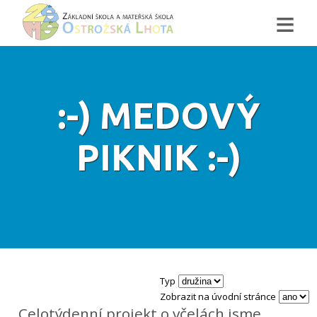
≡
:-) MEDOVÝ
PIKNIK :-)
Typ
Zobrazit na úvodní stránce
Celotýdenní projekt o včelách jsme