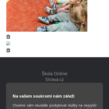
Škola Online
Strava.cz
Kontakty
Na vašem soukromí nám záleží
Projekty
Chceme vám neustále poskytovat služby na nejvyšší
Virtuální prohlídka