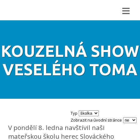
≡
KOUZELNÁ SHOW
VESELÉHO TOMA
Typ
Zobrazit na úvodní stránce
V pondělí 8. ledna navštívil naši
mateřskou školu herec Slováckého