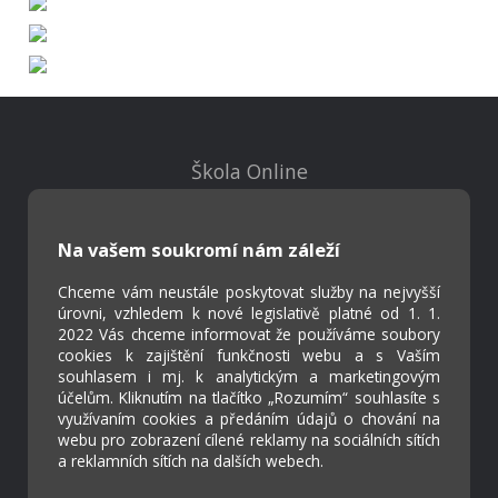
Škola Online
Strava.cz
Na vašem soukromí nám záleží
Kontakty
Chceme vám neustále poskytovat služby na nejvyšší
Projekty
úrovni, vzhledem k nové legislativě platné od 1. 1.
Virtuální prohlídka
2022 Vás chceme informovat že používáme soubory
cookies k zajištění funkčnosti webu a s Vaším
souhlasem i mj. k analytickým a marketingovým
Cookies
účelům. Kliknutím na tlačítko „Rozumím“ souhlasíte s
Přístupnost
využívaním cookies a předáním údajů o chování na
webu pro zobrazení cílené reklamy na sociálních sítích
Přihlášení
a reklamních sítích na dalších webech.