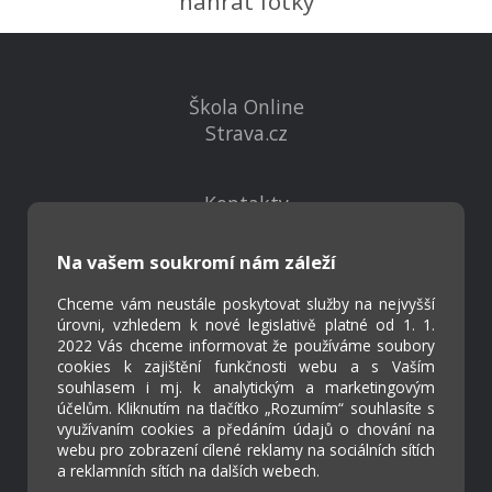
nahrát fotky
Škola Online
Strava.cz
Kontakty
Projekty
Virtuální prohlídka
Na vašem soukromí nám záleží
Chceme vám neustále poskytovat služby na nejvyšší
Cookies
úrovni, vzhledem k nové legislativě platné od 1. 1.
2022 Vás chceme informovat že používáme soubory
Přístupnost
cookies k zajištění funkčnosti webu a s Vaším
Přihlášení
souhlasem i mj. k analytickým a marketingovým
účelům. Kliknutím na tlačítko „Rozumím“ souhlasíte s
využívaním cookies a předáním údajů o chování na
webu pro zobrazení cílené reklamy na sociálních sítích
a reklamních sítích na dalších webech.