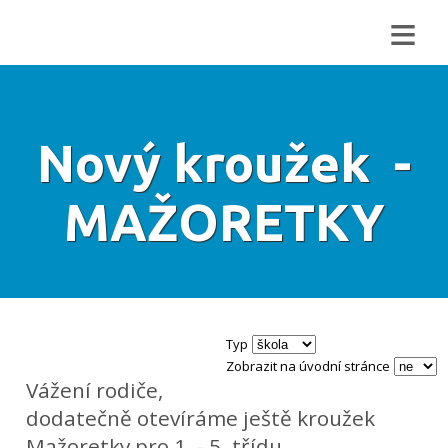
≡
Nový kroužek -
MAŽORETKY
Typ
Zobrazit na úvodní stránce
Vážení rodiče,
dodatečně otevíráme ještě kroužek
Mažoretky pro 1. - 5. třídu.