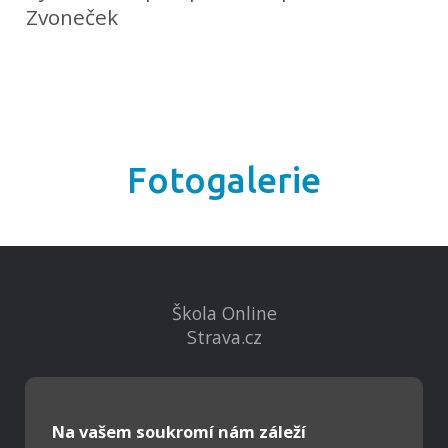
Zvoneček
Fotogalerie
Škola Online
Strava.cz
Kontakty
Projekty
Na vašem soukromí nám záleží