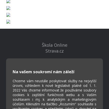
Škola Online
Strava.cz
Kontakty
Na vašem soukromí nám záleží
Projekty
Virtuální prohlídka
Chceme vám neustále poskytovat služby na nejvyšší
úrovni, vzhledem k nové legislativě platné od 1. 1.
2022 Vás chceme informovat že používáme soubory
Cookies
cookies k zajištění funkčnosti webu a s Vaším
Přístupnost
souhlasem i mj. k analytickým a marketingovým
účelům. Kliknutím na tlačítko „Rozumím“ souhlasíte s
Přihlášení
využívaním cookies a předáním údajů o chování na