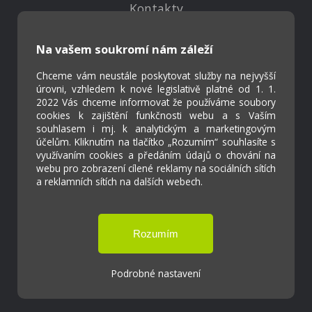
Kontakty
Projekty
Virtuální prohlídka
Na vašem soukromí nám záleží
Chceme vám neustále poskytovat služby na nejvyšší
Cookies
úrovni, vzhledem k nové legislativě platné od 1. 1.
Přístupnost
2022 Vás chceme informovat že používáme soubory
cookies k zajištění funkčnosti webu a s Vaším
Přihlášení
souhlasem i mj. k analytickým a marketingovým
účelům. Kliknutím na tlačítko „Rozumím“ souhlasíte s
využívaním cookies a předáním údajů o chování na
webu pro zobrazení cílené reklamy na sociálních sítích
a reklamních sítích na dalších webech.
Základní škola a Mateřská škola Ostrožská
Lhota
Tvorba webových stránek weboa.cz
Podrobné nastavení