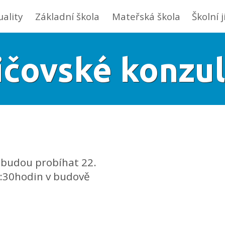
uality
Základní škola
Mateřská škola
Školní 
ičovské konzul
 budou probíhat 22.
8:30hodin v budově