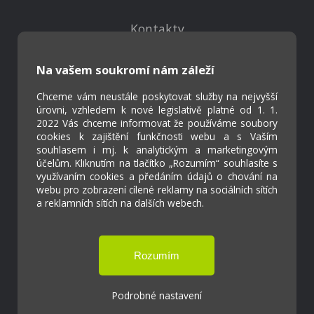
Kontakty
Projekty
Virtuální prohlídka
Na vašem soukromí nám záleží
Chceme vám neustále poskytovat služby na nejvyšší
Cookies
úrovni, vzhledem k nové legislativě platné od 1. 1.
Přístupnost
2022 Vás chceme informovat že používáme soubory
cookies k zajištění funkčnosti webu a s Vaším
Přihlášení
souhlasem i mj. k analytickým a marketingovým
účelům. Kliknutím na tlačítko „Rozumím“ souhlasíte s
využívaním cookies a předáním údajů o chování na
webu pro zobrazení cílené reklamy na sociálních sítích
a reklamních sítích na dalších webech.
Základní škola a Mateřská škola Ostrožská
Lhota
Tvorba webových stránek weboa.cz
Podrobné nastavení