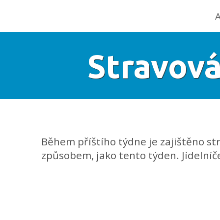
A
Stravová
Během příštího týdne je zajištěno st
způsobem, jako tento týden. Jídelníč