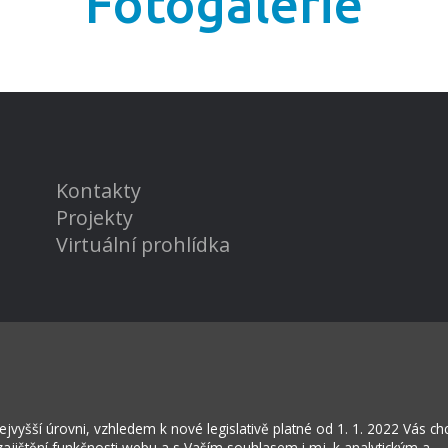
Fotogalerie
Kontakty
Projekty
Virtuální prohlídka
vyšší úrovni, vzhledem k nové legislativě platné od 1. 1. 2022 Vás c
rožská Lhota
jištění funkčnosti webu a s Vaším souhlasem i mj. k analytickým a