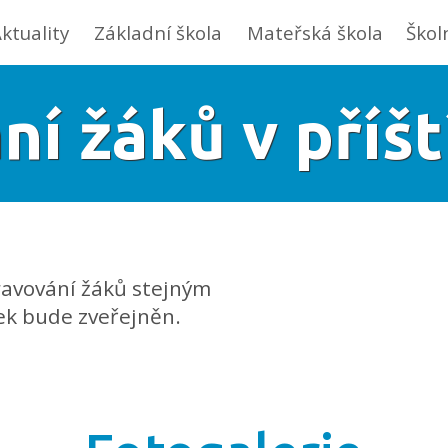
ktuality
Základní škola
Mateřská škola
Škol
ní žáků v příš
ravování žáků stejným
ek bude zveřejněn.