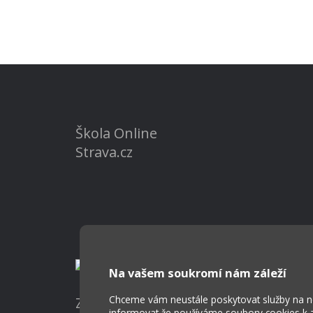
Škola Online
Strava.cz
Na vašem soukromí nám záleží
Chceme vám neustále poskytovat služby na nej
Základní škola a Mateřská škola Ost
informovat že používáme soubory cookies k za