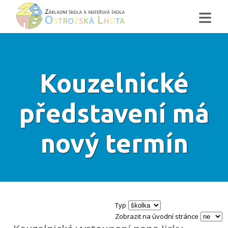
≡
Kouzelnické
představení má
nový termín
Typ
Zobrazit na úvodní stránce