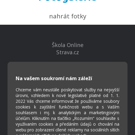
nahrát fotky
Škola Online
Strava.cz
Kontakty
Na vašem soukromí nám záleží
Projekty
Virtuální prohlídka
Chceme vám neustále poskytovat služby na nejvyšší
úrovni, vzhledem k nové legislativě platné od 1. 1.
2022 Vás chceme informovat že používáme soubory
Cookies
cookies k zajištění funkčnosti webu a s Vaším
Přístupnost
souhlasem i mj. k analytickým a marketingovým
účelům. Kliknutím na tlačítko „Rozumím“ souhlasíte s
Přihlášení
využívaním cookies a předáním údajů o chování na
webu pro zobrazení cílené reklamy na sociálních sítích