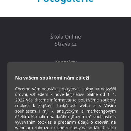
Škola Online
Strava.cz
Kontakty
Projekty
Virtuální prohlídka
Na vašem soukromí nám záleží
Chceme vám neustále poskytovat služby na nejvyšší
úrovni, vzhledem k nové legislativě platné od 1. 1.
Cookies
2022 Vás chceme informovat že používáme soubory
Přístupnost
cookies k zajištění funkčnosti webu a s Vaším
Přihlášení
souhlasem i mj. k analytickým a marketingovým
účelům. Kliknutím na tlačítko „Rozumím“ souhlasíte s
využívaním cookies a předáním údajů o chování na
webu pro zobrazení cílené reklamy na sociálních sítích