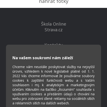
nahrát fotky
Škola Online
Strava.cz
Kontakty
Projekty
Virtuální prohlídka
Na vašem soukromí nám záleží
Chceme vám neustále poskytovat služby na nejvyšší
Cookies
úrovni, vzhledem k nové legislativě platné od 1. 1.
2022 Vás chceme informovat že používáme soubory
Přístupnost
cookies k zajištění funkčnosti webu a s Vaším
Přihlášení
souhlasem i mj. k analytickým a marketingovým
účelům. Kliknutím na tlačítko „Rozumím“ souhlasíte s
využívaním cookies a předáním údajů o chování na
webu pro zobrazení cílené reklamy na sociálních sítích
a reklamních sítích na dalších webech.