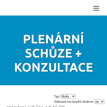
≡
PLENÁRNÍ
SCHŮZE +
KONZULTACE
Typ
Zobrazit na úvodní stránce