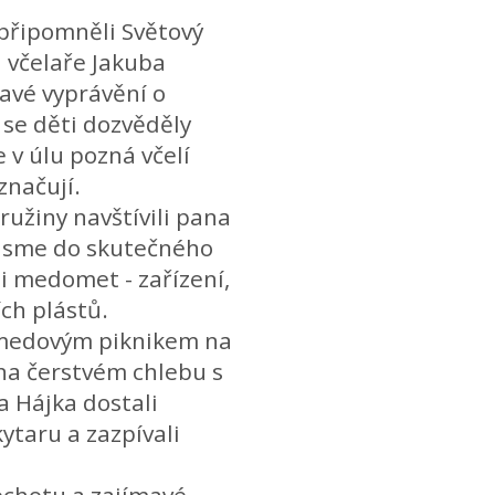
 připomněli Světový
a včelaře Jakuba
tavé vyprávění o
 se děti dozvěděly
 v úlu pozná včelí
označují.
ružiny navštívili pana
i jsme do skutečného
i i medomet - zařízení,
ch plástů.
- medovým piknikem na
 na čerstvém chlebu s
 Hájka dostali
kytaru a zazpívali
ochotu a zajímavé