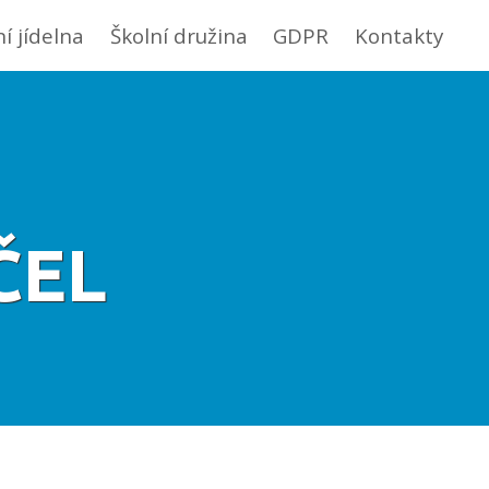
ní jídelna
Školní družina
GDPR
Kontakty
ČEL