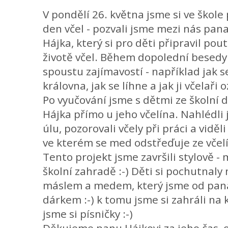
V pondělí 26. května jsme si ve škole
den včel - pozvali jsme mezi nás pan
Hájka, který si pro děti připravil pou
životě včel. Během dopolední besedy
spoustu zajímavostí - například jak se
královna, jak se líhne a jak ji včelaři 
Po vyučování jsme s dětmi ze školní d
Hájka přímo u jeho včelína. Nahlédl
úlu, pozorovali včely při práci a viděl
ve kterém se med odstřeďuje ze včelí
Tento projekt jsme završili stylově 
školní zahradě :-) Děti si pochutnaly
máslem a medem, který jsme od pana
dárkem :-) k tomu jsme si zahráli na 
jsme si písničky :-)
Děkujeme panu Hájkovi za jeho čas, 