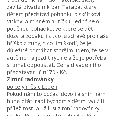
zavítá divadelník pan Taraba, který
dětem představí pohádku o skřítkovi
Vítkovi a mlsném autíčku. Jedná se o
poučnou pohádku, ve které se děti
dozví a zopakují si, co je zdravé pro naše
bříško a zuby, a co jim škodí, že je
důležité pomáhat starším lidem, že se v
autě nemá jezdit rychle a že je potřeba
si umět odpouštět. Cena divadelního
představení činí 70,- Kč.
Zimní radovánky
po celý měsíc Leden
Pokud nám to počasí dovolí a sníh nám
bude přát, rádi bychom s dětmi využili
příležitosti a užili si zimní radovánky
venku. Prosíme proto, vybavte děti