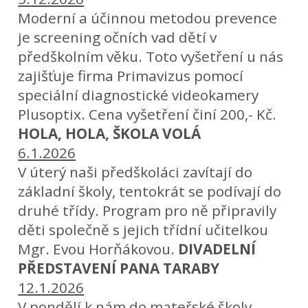
Moderní a účinnou metodou prevence
je screening očních vad dětí v
předškolním věku. Toto vyšetření u nás
zajišťuje firma Primavizus pomocí
speciální diagnostické videokamery
Plusoptix. Cena vyšetření činí 200,- Kč.
HOLA, HOLA, ŠKOLA VOLÁ
6.1.2026
V úterý naši předškoláci zavítají do
základní školy, tentokrát se podívají do
druhé třídy. Program pro ně připravily
děti společně s jejich třídní učitelkou
Mgr. Evou Horňákovou.
DIVADELNÍ
PŘEDSTAVENÍ PANA TARABY
12.1.2026
V pondělí k nám do mateřské školy