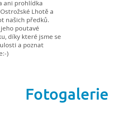
a ani prohlídka
 Ostrožské Lhotě a
vot našich předků.
jeho poutavé
u, díky které jsme se
ulosti a poznat
e:-)
Fotogalerie