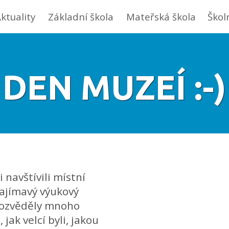
ktuality
Základní škola
Mateřská škola
Škol
DEN MUZEÍ :-)
 navštívili místní
ajímavý výukový
dozvěděly mnoho
 jak velcí byli, jakou