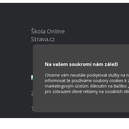
Škola Online
Strava.cz
Na vašem soukromí nám záleží
Chceme vám neustále poskytovat služby na nej
informovat že používáme soubory cookies k za
marketingovým účelům. Kliknutím na tlačítko
pro zobrazení cílené reklamy na sociálních sít
Základní škola a Mateřská škola Ost
Tvorba webových stránek weboa.cz