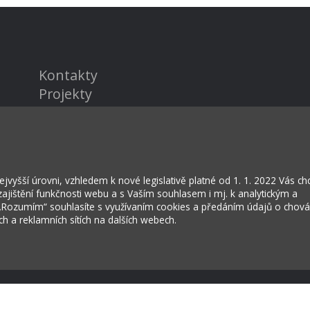
Kontakty
Projekty
Virtuální prohlídka
vyšší úrovni, vzhledem k nové legislativě platné od 1. 1. 2022 Vás c
jištění funkčnosti webu a s Vaším souhlasem i mj. k analytickým a
 „Rozumím“ souhlasíte s využívaním cookies a předáním údajů o chov
ích a reklamních sítích na dalších webech.
rožská Lhota