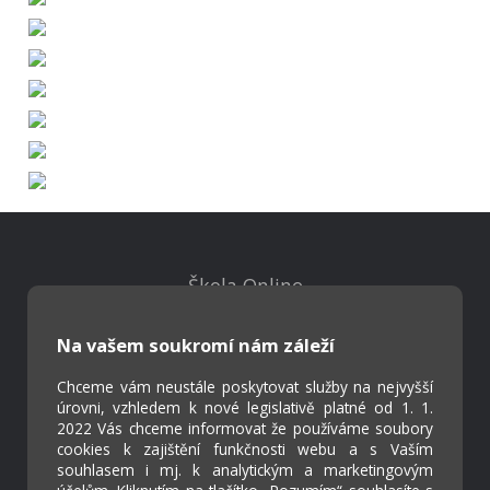
Škola Online
Strava.cz
Na vašem soukromí nám záleží
Kontakty
Chceme vám neustále poskytovat služby na nejvyšší
Projekty
úrovni, vzhledem k nové legislativě platné od 1. 1.
2022 Vás chceme informovat že používáme soubory
Virtuální prohlídka
cookies k zajištění funkčnosti webu a s Vaším
souhlasem i mj. k analytickým a marketingovým