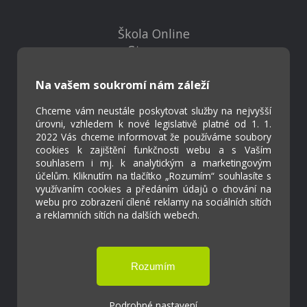
Škola Online
Strava.cz
Na vašem soukromí nám záleží
Kontakty
Projekty
Chceme vám neustále poskytovat služby na nejvyšší
úrovni, vzhledem k nové legislativě platné od 1. 1.
Virtuální prohlídka
2022 Vás chceme informovat že používáme soubory
cookies k zajištění funkčnosti webu a s Vaším
souhlasem i mj. k analytickým a marketingovým
Cookies
účelům. Kliknutím na tlačítko „Rozumím“ souhlasíte s
Přístupnost
využívaním cookies a předáním údajů o chování na
webu pro zobrazení cílené reklamy na sociálních sítích
Přihlášení
a reklamních sítích na dalších webech.
Základní škola a Mateřská škola Ostrožská
Lhota
Podrobné nastavení