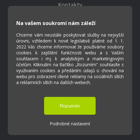
Kontakty
Projekty
Virtuální prohlídka
Na vašem soukromí nám záleží
Chceme vám neustále poskytovat služby na nejvyšší
Cookies
úrovni, vzhledem k nové legislativě platné od 1. 1.
Přístupnost
2022 Vás chceme informovat že používáme soubory
cookies k zajištění funkčnosti webu a s Vaším
Přihlášení
souhlasem i mj. k analytickým a marketingovým
účelům. Kliknutím na tlačítko „Rozumím“ souhlasíte s
využívaním cookies a předáním údajů o chování na
webu pro zobrazení cílené reklamy na sociálních sítích
a reklamních sítích na dalších webech.
Základní škola a Mateřská škola Ostrožská
Lhota
Tvorba webových stránek weboa.cz
Podrobné nastavení