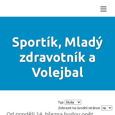
≡
Sportík, Mladý
zdravotník a
Volejbal
Typ
Zobrazit na úvodní stránce
Od pondělí 14. března budou opět