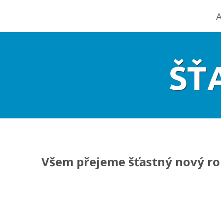
A
ŠŤ
Všem přejeme šťastný nový ro