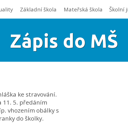
uality
Základní škola
Mateřská škola
Školní 
Zápis do MŠ
ihláška ke stravování.
a 11. 5. předáním
íp. vhozením obálky s
anky do školky.