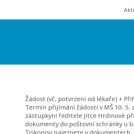
Akt
Žádost (vč. potvrzení od lékaře) + Př
Termín přijímání žádostí v MŠ 10. 5. 
zástupkyni ředitele Jitce Hrdinové př
dokumenty do poštovní schránky u br
Tiskopisy naleznete v dokumentech.