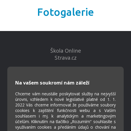
Fotogalerie
Škola Online
Strava.cz
Kontakty
Na vašem soukromí nám záleží
Projekty
Virtuální prohlídka
Chceme vám neustále poskytovat služby na nejvyšší
úrovni, vzhledem k nové legislativě platné od 1. 1.
2022 Vás chceme informovat že používáme soubory
Cookies
cookies k zajištění funkčnosti webu a s Vaším
Přístupnost
souhlasem i mj. k analytickým a marketingovým
účelům. Kliknutím na tlačítko „Rozumím“ souhlasíte s
Přihlášení
využívaním cookies a předáním údajů o chování na