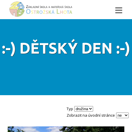
≡
:-) DĚTSKÝ DEN :-)
Typ
Zobrazit na úvodní stránce