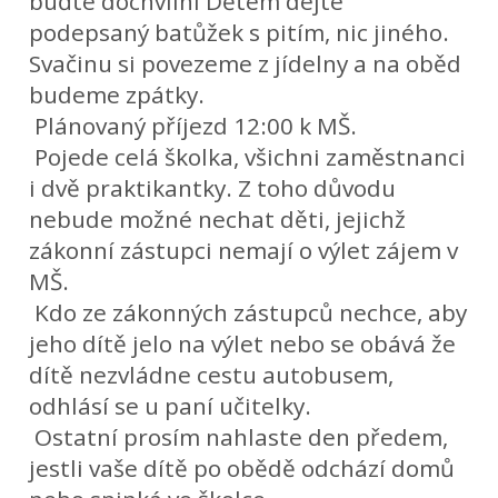
buďte dochvilní Dětem dejte
podepsaný batůžek s pitím, nic jiného.
Svačinu si povezeme z jídelny a na oběd
budeme zpátky.
Plánovaný příjezd 12:00 k MŠ.
Pojede celá školka, všichni zaměstnanci
i dvě praktikantky. Z toho důvodu
nebude možné nechat děti, jejichž
zákonní zástupci nemají o výlet zájem v
MŠ.
Kdo ze zákonných zástupců nechce, aby
jeho dítě jelo na výlet nebo se obává že
dítě nezvládne cestu autobusem,
odhlásí se u paní učitelky.
Ostatní prosím nahlaste den předem,
jestli vaše dítě po obědě odchází domů