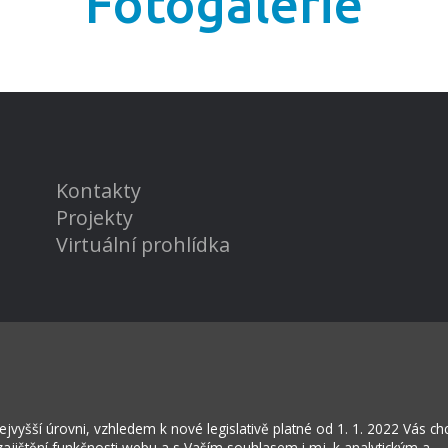
Fotogalerie
Kontakty
Projekty
Virtuální prohlídka
vyšší úrovni, vzhledem k nové legislativě platné od 1. 1. 2022 Vás c
rožská Lhota
jištění funkčnosti webu a s Vaším souhlasem i mj. k analytickým a