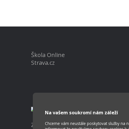
Škola Online
Strava.cz
Na vašem soukromí nám záleží
Chceme vám neustále poskytovat služby na nej
Základní škola a Mateřská škola Ost
informovat že používáme soubory cookies k za