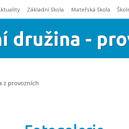
ktuality
Základní škola
Mateřská škola
Škol
ní družina - pr
a z provozních