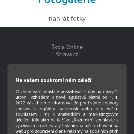
nahrát fotky
Škola Online
Strava.cz
Kontakty
Na vašem soukromí nám záleží
Projekty
Virtuální prohlídka
Chceme vám neustále poskytovat služby na nejvyšší
úrovni, vzhledem k nové legislativě platné od 1. 1.
2022 Vás chceme informovat že používáme soubory
Cookies
cookies k zajištění funkčnosti webu a s Vaším
Přístupnost
souhlasem i mj. k analytickým a marketingovým
účelům. Kliknutím na tlačítko „Rozumím“ souhlasíte s
Přihlášení
využívaním cookies a předáním údajů o chování na
webu pro zobrazení cílené reklamy na sociálních sítích