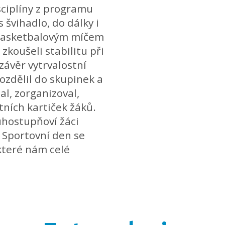
isciplíny z programu
 švihadlo, do dálky i
 basketbalovým míčem
 zkoušeli stabilitu při
závěr vytrvalostní
ozdělil do skupinek a
al, zorganizoval,
tních kartiček žáků.
uhostupňoví žáci
 Sportovní den se
 které nám celé