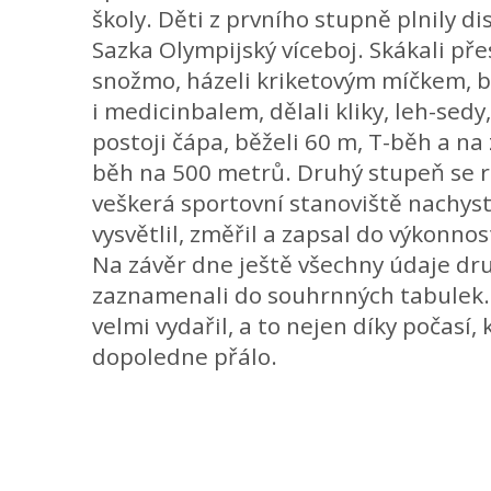
školy. Děti z prvního stupně plnily d
Sazka Olympijský víceboj. Skákali přes
snožmo, házeli kriketovým míčkem,
i medicinbalem, dělali kliky, leh-sedy,
postoji čápa, běželi 60 m, T-běh a na 
běh na 500 metrů. Druhý stupeň se r
veškerá sportovní stanoviště nachyst
vysvětlil, změřil a zapsal do výkonnos
Na závěr dne ještě všechny údaje dr
zaznamenali do souhrnných tabulek.
velmi vydařil, a to nejen díky počasí,
dopoledne přálo.