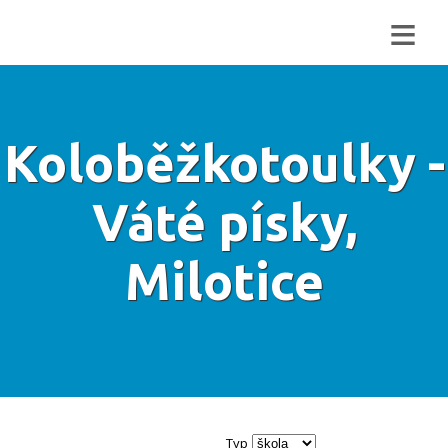
≡
Koloběžkotoulky -
Váté písky,
Milotice
Typ