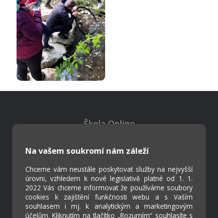
Škola Online
Strava.cz
Na vašem soukromí nám záleží
Kontakty
Chceme vám neustále poskytovat služby na nejvyšší
Projekty
úrovni, vzhledem k nové legislativě platné od 1. 1.
2022 Vás chceme informovat že používáme soubory
Virtuální prohlídka
cookies k zajištění funkčnosti webu a s Vaším
souhlasem i mj. k analytickým a marketingovým
účelům. Kliknutím na tlačítko „Rozumím“ souhlasíte s