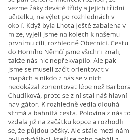
vezme žáky deváté třídy a jejich třídní
učitelku, na výlet po rozhlednách v
okolí. Když byla Lhota ještě zabalena v
mlze, vyjeli jsme na kolech k našemu
prvnímu cíli, rozhledně Obecnici. Cestu
do Horního Němčí jsme všichni znali,
takže nás nic nepřekvapilo. Ale pak
jsme se museli začít orientovat v
mapách a nikdo z nás se v nich
nedokázal zorientovat lépe než Barbora
Chudíková, proto se z ní stal náš hlavní
navigátor. K rozhledně vedla dlouhá
strmá a bahnitá cesta. Polovina z nás to
vzdala již na začátku kopce a rozhodli
se, že půjdou pěšky. Ale stále mezi námi
byli odvážlivci, kteří se toho nebáli a