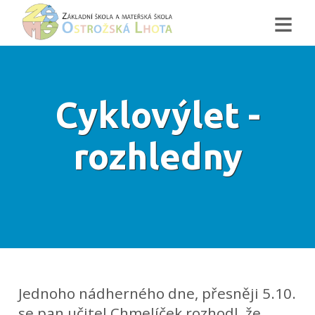
≡
Cyklovýlet -
rozhledny
Jednoho nádherného dne, přesněji 5.10.
se pan učitel Chmelíček rozhodl, že