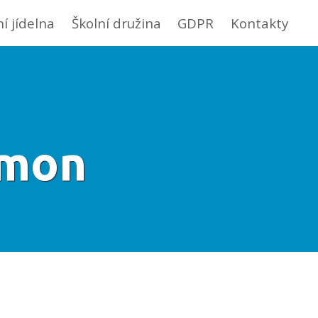
ní jídelna
Školní družina
GDPR
Kontakty
amon