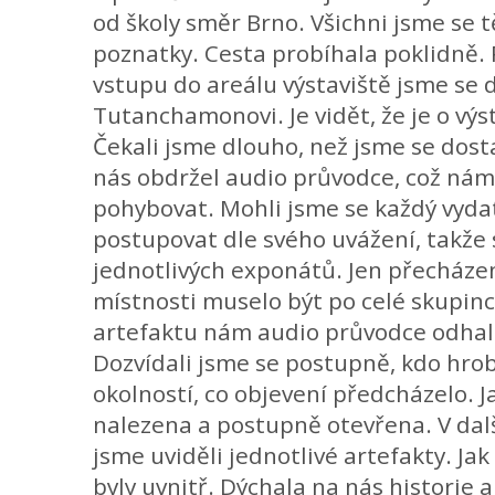
od školy směr Brno. Všichni jsme se tě
poznatky. Cesta probíhala poklidně.
vstupu do areálu výstaviště jsme se d
Tutanchamonovi. Je vidět, že je o výs
Čekali jsme dlouho, než jsme se dosta
nás obdržel audio průvodce, což ná
pohybovat. Mohli jsme se každý vyd
postupovat dle svého uvážení, takže s
jednotlivých exponátů. Jen přecházen
místnosti muselo být po celé skupince
artefaktu nám audio průvodce odhali
Dozvídali jsme se postupně, kdo hrob
okolností, co objevení předcházelo.
nalezena a postupně otevřena. V dal
jsme uviděli jednotlivé artefakty. Ja
byly uvnitř. Dýchala na nás historie 