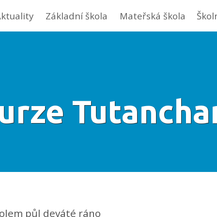
ktuality
Základní škola
Mateřská škola
Škol
urze Tutanch
kolem půl deváté ráno