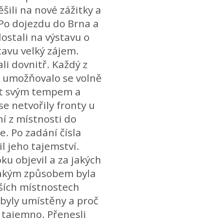
šili na nové zážitky a
 Po dojezdu do Brna a
ostali na výstavu o
tavu velký zájem.
li dovnitř. Každý z
m umožňovalo se volně
at svým tempem a
e netvořily fronty u
í z místnosti do
. Po zadání čísla
l jeho tajemství.
ku objevil a za jakých
 Jakým způsobem byla
ších místnostech
k byly umístěny a proč
a tajemno. Přenesli