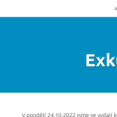
A
Exk
V pondělí 24.10.2022 jsme se vydali 