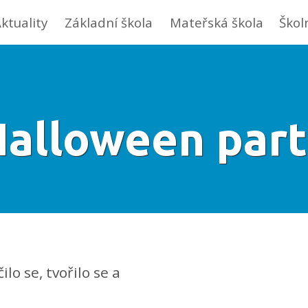
ktuality
Základní škola
Mateřská škola
Škol
alloween par
lo se, tvořilo se a