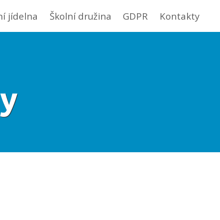
ní jídelna
Školní družina
GDPR
Kontakty
ty