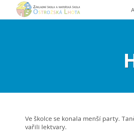
A
H
Ve školce se konala menší party. Tanči
vařili lektvary.