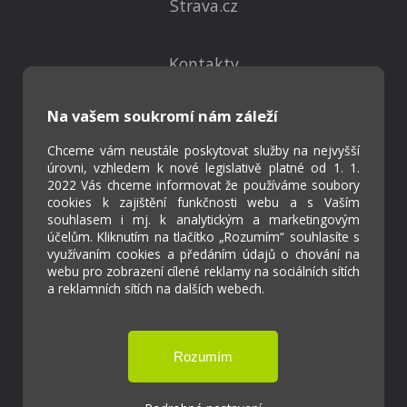
Strava.cz
Kontakty
Projekty
Virtuální prohlídka
Na vašem soukromí nám záleží
Chceme vám neustále poskytovat služby na nejvyšší
Cookies
úrovni, vzhledem k nové legislativě platné od 1. 1.
2022 Vás chceme informovat že používáme soubory
Přístupnost
cookies k zajištění funkčnosti webu a s Vaším
Přihlášení
souhlasem i mj. k analytickým a marketingovým
účelům. Kliknutím na tlačítko „Rozumím“ souhlasíte s
využívaním cookies a předáním údajů o chování na
webu pro zobrazení cílené reklamy na sociálních sítích
a reklamních sítích na dalších webech.
Základní škola a Mateřská škola Ostrožská
Lhota
Tvorba webových stránek weboa.cz